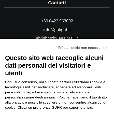
Contatti
+39 0422 963092
info@gblight.it
gblightsrl@legalmail.it
Rifiuta cookie non necessari ✕
Questo sito web raccoglie alcuni
dati personali dei visitatori e
Mappa del sito
utenti
Con il tuo consenso, noi e i nostri partner utilizziamo i cookie e
tecnologie simili per archiviare, accedere ed elaborare i dati
Luminarie Natalizie
personali come, ad esempio, la visita al sito web o la
personalizzazione degli annunci. Poiché rispettiamo il tuo diritto
Noleggio & Acquisto
alla privacy, è possibile scegliere di non consentire alcuni tipi di
Azienda
cookie. Clicca su preferenze GDPR per saperne di più.